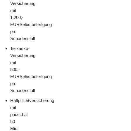
Versicherung
mit
1.200,-
EUR
Selbstbeteiligung
pro
Schadensfall
Teilkasko-
Versicherung
mit
500,-
EUR
Selbstbeteiligung
pro
Schadensfall
Haftpflichtversicherung
mit
pauschal
50
Mio.