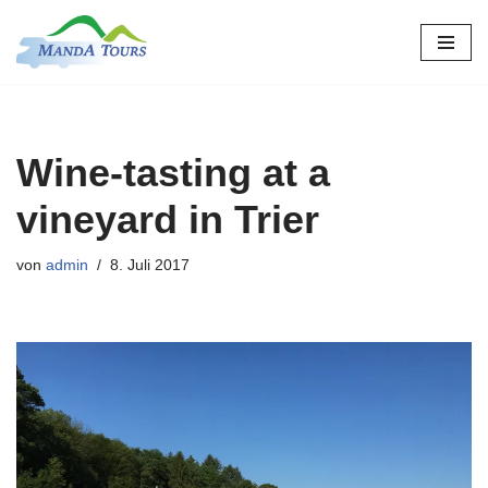
Zum
Inhalt
springen
Wine-tasting at a
vineyard in Trier
von
admin
8. Juli 2017