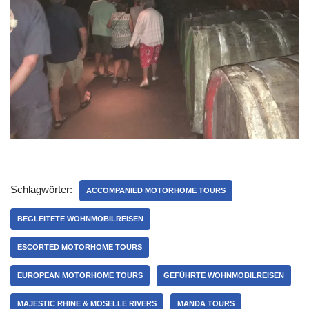
Schlagwörter:
ACCOMPANIED MOTORHOME TOURS
BEGLEITETE WOHNMOBILREISEN
ESCORTED MOTORHOME TOURS
EUROPEAN MOTORHOME TOURS
GEFÜHRTE WOHNMOBILREISEN
MAJESTIC RHINE & MOSELLE RIVERS
MANDA TOURS